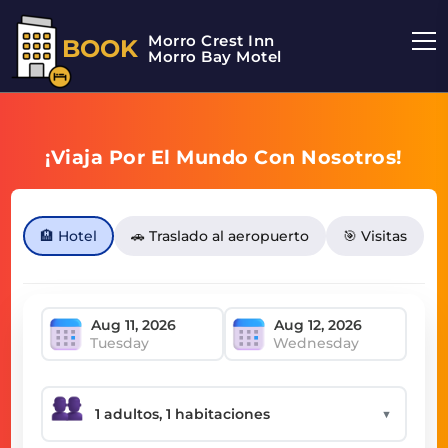
Morro Crest Inn
BOOK
Morro Bay Motel
¡Viaja Por El Mundo Con Nosotros!
🏨 Hotel
🚗 Traslado al aeropuerto
🎯 Visitas
Tuesday
Wednesday
▼